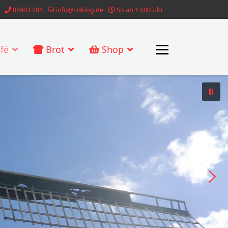
05903 281
info@Enking.de
So ab 13:00 Uhr
fé
Brot
Shop