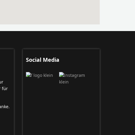
Social Media
ur
 für
anke.