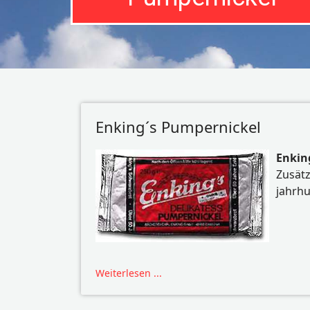
Enking´s Pumpernickel
Enkin
Zusätz
jahrhu
Weiterlesen ...