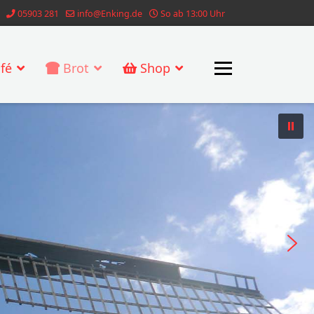
05903 281
info@Enking.de
So ab 13:00 Uhr
fé
Brot
Shop