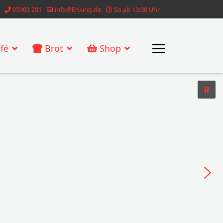
05903 281
info@Enking.de
So ab 13:00 Uhr
fé
Brot
Shop