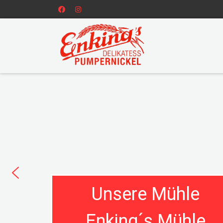
Unsere Mühle
Enking´s Mühle