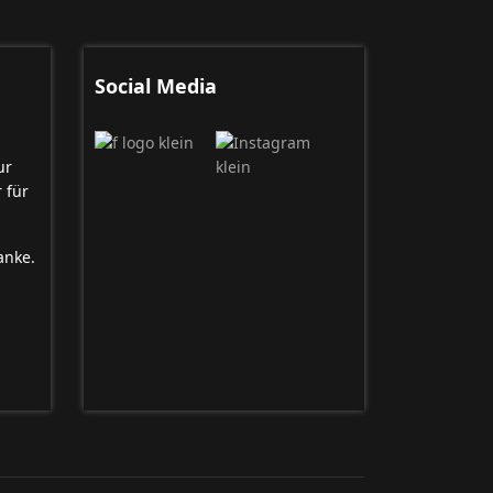
Social Media
ur
 für
anke.